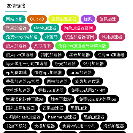
友情链接
网站地图
QuickQ
旋风加速度器
旋风
旋风加速
坚果加速器
tiktok加速器
狗急加速器官网
免费vqn外网加速
小蓝鸟
优途加速器官网
风驰加速器
旋风加速器
八戒看书
免费vps加速器外网苹果版
旋风pvn加速器
猎豹加速器
星云加速器
红海pro加速器
每天试用一小时加速器
极光加速器
银河加速器
vp免费加速
快连npv加速器
turbo加速器
香蕉加速器vp官网
西柚加速器
旋风加速度器
大机场加速器
蚂蚁vp加速器
免费vp试用24小时
智康汉化软件下载站
胜春下载站
免费vqn加速外网ios
国外上网加速器
芒果加速器
黑洞加速
小猫咪ciash加速器
hammer加速器
黑豹加速器
书游下载站
快橙加速器
免费vp试用一小时
海鸥加速器