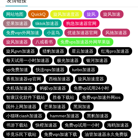
友情链接
网站地图
QuickQ
旋风加速度器
旋风
旋风加速
坚果加速器
tiktok加速器
狗急加速器官网
免费vqn外网加速
小蓝鸟
优途加速器官网
风驰加速器
旋风加速器
八戒看书
免费vps加速器外网苹果版
旋风pvn加速器
猎豹加速器
星云加速器
红海pro加速器
每天试用一小时加速器
极光加速器
银河加速器
vp免费加速
快连npv加速器
turbo加速器
香蕉加速器vp官网
西柚加速器
旋风加速度器
大机场加速器
蚂蚁vp加速器
免费vp试用24小时
智康汉化软件下载站
胜春下载站
免费vqn加速外网ios
国外上网加速器
芒果加速器
黑洞加速
小猫咪ciash加速器
hammer加速器
黑豹加速器
书游下载站
快橙加速器
免费vp试用一小时
海鸥加速器
毕竟乐民下载站
免费vqn加速下载
油管加速器永久免费版