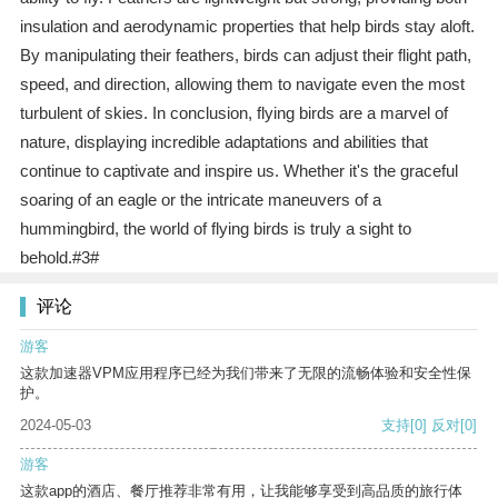
insulation and aerodynamic properties that help birds stay aloft.
By manipulating their feathers, birds can adjust their flight path,
speed, and direction, allowing them to navigate even the most
turbulent of skies. In conclusion, flying birds are a marvel of
nature, displaying incredible adaptations and abilities that
continue to captivate and inspire us. Whether it's the graceful
soaring of an eagle or the intricate maneuvers of a
hummingbird, the world of flying birds is truly a sight to
behold.#3#
评论
游客
这款加速器VPM应用程序已经为我们带来了无限的流畅体验和安全性保
护。
2024-05-03
支持
[0]
反对
[0]
游客
这款app的酒店、餐厅推荐非常有用，让我能够享受到高品质的旅行体