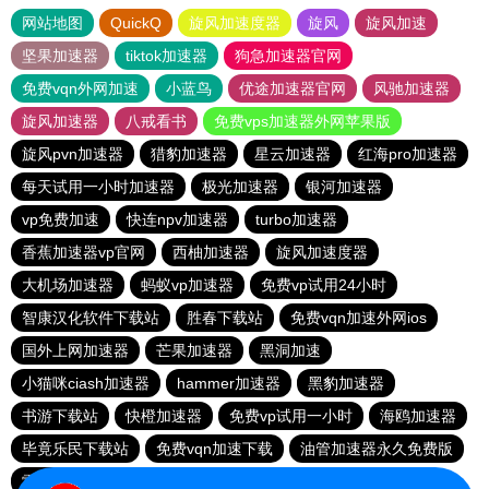
网站地图
QuickQ
旋风加速度器
旋风
旋风加速
坚果加速器
tiktok加速器
狗急加速器官网
免费vqn外网加速
小蓝鸟
优途加速器官网
风驰加速器
旋风加速器
八戒看书
免费vps加速器外网苹果版
旋风pvn加速器
猎豹加速器
星云加速器
红海pro加速器
每天试用一小时加速器
极光加速器
银河加速器
vp免费加速
快连npv加速器
turbo加速器
香蕉加速器vp官网
西柚加速器
旋风加速度器
大机场加速器
蚂蚁vp加速器
免费vp试用24小时
智康汉化软件下载站
胜春下载站
免费vqn加速外网ios
国外上网加速器
芒果加速器
黑洞加速
小猫咪ciash加速器
hammer加速器
黑豹加速器
书游下载站
快橙加速器
免费vp试用一小时
海鸥加速器
毕竟乐民下载站
免费vqn加速下载
油管加速器永久免费版
雷霆加速免费永久
旋风pvn加速器