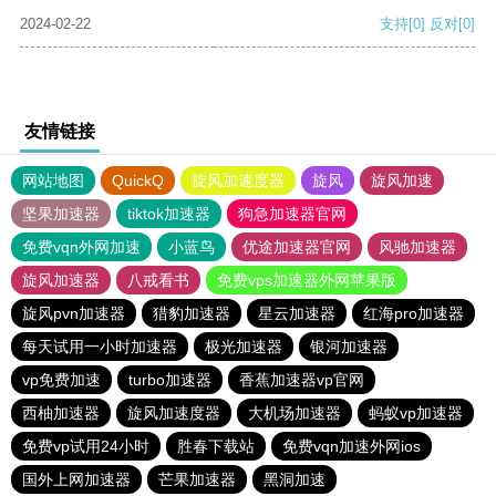
2024-02-22
支持
[0]
反对
[0]
友情链接
网站地图
QuickQ
旋风加速度器
旋风
旋风加速
坚果加速器
tiktok加速器
狗急加速器官网
免费vqn外网加速
小蓝鸟
优途加速器官网
风驰加速器
旋风加速器
八戒看书
免费vps加速器外网苹果版
旋风pvn加速器
猎豹加速器
星云加速器
红海pro加速器
每天试用一小时加速器
极光加速器
银河加速器
vp免费加速
turbo加速器
香蕉加速器vp官网
西柚加速器
旋风加速度器
大机场加速器
蚂蚁vp加速器
免费vp试用24小时
胜春下载站
免费vqn加速外网ios
国外上网加速器
芒果加速器
黑洞加速