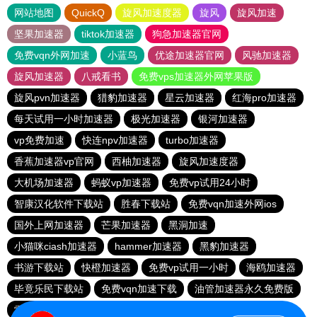
网站地图
QuickQ
旋风加速度器
旋风
旋风加速
坚果加速器
tiktok加速器
狗急加速器官网
免费vqn外网加速
小蓝鸟
优途加速器官网
风驰加速器
旋风加速器
八戒看书
免费vps加速器外网苹果版
旋风pvn加速器
猎豹加速器
星云加速器
红海pro加速器
每天试用一小时加速器
极光加速器
银河加速器
vp免费加速
快连npv加速器
turbo加速器
香蕉加速器vp官网
西柚加速器
旋风加速度器
大机场加速器
蚂蚁vp加速器
免费vp试用24小时
智康汉化软件下载站
胜春下载站
免费vqn加速外网ios
国外上网加速器
芒果加速器
黑洞加速
小猫咪ciash加速器
hammer加速器
黑豹加速器
书游下载站
快橙加速器
免费vp试用一小时
海鸥加速器
毕竟乐民下载站
免费vqn加速下载
油管加速器永久免费版
雷霆加速免费永久
旋风pvn加速器