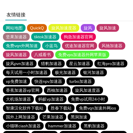
友情链接
网站地图
QuickQ
旋风加速度器
旋风
旋风加速
坚果加速器
tiktok加速器
狗急加速器官网
免费vqn外网加速
小蓝鸟
优途加速器官网
风驰加速器
旋风加速器
八戒看书
免费vps加速器外网苹果版
旋风pvn加速器
猎豹加速器
星云加速器
红海pro加速器
每天试用一小时加速器
极光加速器
银河加速器
vp免费加速
快连npv加速器
turbo加速器
香蕉加速器vp官网
西柚加速器
旋风加速度器
大机场加速器
蚂蚁vp加速器
免费vp试用24小时
智康汉化软件下载站
胜春下载站
免费vqn加速外网ios
国外上网加速器
芒果加速器
黑洞加速
小猫咪ciash加速器
hammer加速器
黑豹加速器