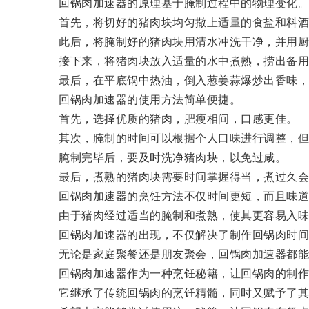
回锅肉加速器的原理基于腌制过程中的物理变化
首先，将切好的猪肉块均匀撒上适量的食盐和料酒，
此后，将腌制好的猪肉块用清水冲洗干净，并用厨
接下来，将猪肉块放入适量的水中煮熟，捞出备用
最后，在平底锅中热油，倒入葱姜蒜爆炒出香味，加
回锅肉加速器的使用方法简单便捷。
首先，选择优质的猪肉，肥瘦相间，口感更佳。
其次，腌制的时间可以根据个人口味进行调整，但一
腌制完毕后，要及时洗净猪肉块，以免过咸。
最后，煮熟的猪肉块需要时间掌握得当，煮过久会
回锅肉加速器的烹饪方法不仅时间更短，而且味道
由于猪肉经过适当的腌制和煮熟，使其更容易入味
回锅肉加速器的出现，不仅解决了制作回锅肉时间
无论是家庭聚餐还是朋友聚会，回锅肉加速器都能
回锅肉加速器作为一种烹饪秘籍，让回锅肉的制作
它继承了传统回锅肉的烹饪精髓，同时又赋予了其