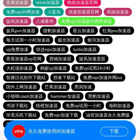
坚果加速器
tiktok加速器
狗急加速器官网
免费vqn外网加速
小蓝鸟
优途加速器官网
风驰加速器
旋风加速器
八戒看书
免费vps加速器外网苹果版
旋风pvn加速器
猎豹加速器
星云加速器
红海pro加速器
每天试用一小时加速器
极光加速器
银河加速器
vp免费加速
快连npv加速器
turbo加速器
香蕉加速器vp官网
西柚加速器
旋风加速度器
大机场加速器
蚂蚁vp加速器
免费vp试用24小时
智康汉化软件下载站
胜春下载站
免费vqn加速外网ios
国外上网加速器
芒果加速器
黑洞加速
小猫咪ciash加速器
hammer加速器
黑豹加速器
书游下载站
快橙加速器
免费vp试用一小时
海鸥加速器
毕竟乐民下载站
免费vqn加速下载
油管加速器永久免费版
雷霆加速免费永久
旋风pvn加速器
永久免费使用的加速器
下载