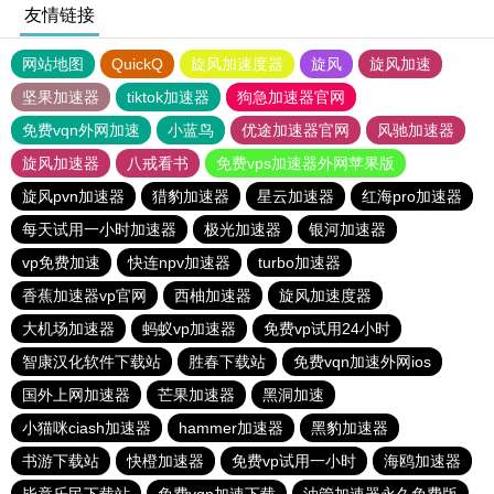
友情链接
网站地图
QuickQ
旋风加速度器
旋风
旋风加速
坚果加速器
tiktok加速器
狗急加速器官网
免费vqn外网加速
小蓝鸟
优途加速器官网
风驰加速器
旋风加速器
八戒看书
免费vps加速器外网苹果版
旋风pvn加速器
猎豹加速器
星云加速器
红海pro加速器
每天试用一小时加速器
极光加速器
银河加速器
vp免费加速
快连npv加速器
turbo加速器
香蕉加速器vp官网
西柚加速器
旋风加速度器
大机场加速器
蚂蚁vp加速器
免费vp试用24小时
智康汉化软件下载站
胜春下载站
免费vqn加速外网ios
国外上网加速器
芒果加速器
黑洞加速
小猫咪ciash加速器
hammer加速器
黑豹加速器
书游下载站
快橙加速器
免费vp试用一小时
海鸥加速器