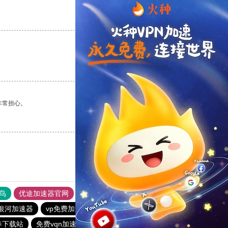
支持
[0]
反对
[0]
支持
[0]
反对
[0]
非常担心。
支持
[0]
反对
[0]
鸟
优途加速器官网
风驰加速器
旋风加速器
八戒看书
银河加速器
vp免费加速
快连npv加速器
turbo加速器
春下载站
免费vqn加速外网ios
国外上网加速器
芒果加速器