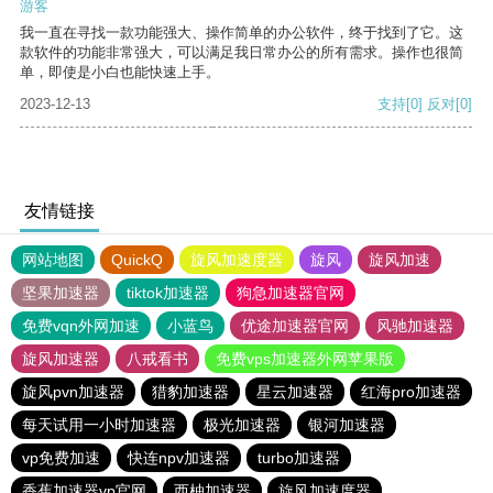
游客
我一直在寻找一款功能强大、操作简单的办公软件，终于找到了它。这
款软件的功能非常强大，可以满足我日常办公的所有需求。操作也很简
单，即使是小白也能快速上手。
2023-12-13
支持
[0]
反对
[0]
友情链接
网站地图
QuickQ
旋风加速度器
旋风
旋风加速
坚果加速器
tiktok加速器
狗急加速器官网
免费vqn外网加速
小蓝鸟
优途加速器官网
风驰加速器
旋风加速器
八戒看书
免费vps加速器外网苹果版
旋风pvn加速器
猎豹加速器
星云加速器
红海pro加速器
每天试用一小时加速器
极光加速器
银河加速器
vp免费加速
快连npv加速器
turbo加速器
香蕉加速器vp官网
西柚加速器
旋风加速度器