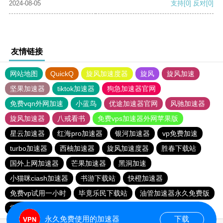
2024-08-05
支持
[0]
反对
[0]
友情链接
网站地图
QuickQ
旋风加速度器
旋风
旋风加速
坚果加速器
tiktok加速器
狗急加速器官网
免费vqn外网加速
小蓝鸟
优途加速器官网
风驰加速器
旋风加速器
八戒看书
免费vps加速器外网苹果版
星云加速器
红海pro加速器
银河加速器
vp免费加速
turbo加速器
西柚加速器
旋风加速度器
胜春下载站
国外上网加速器
芒果加速器
黑洞加速
小猫咪ciash加速器
书游下载站
快橙加速器
免费vp试用一小时
毕竟乐民下载站
油管加速器永久免费版
雷霆加速免费永久
旋风pvn加速器
永久免费使用的加速器
下载