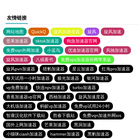
友情链接
网站地图
QuickQ
旋风加速度器
旋风
旋风加速
坚果加速器
tiktok加速器
狗急加速器官网
免费vqn外网加速
小蓝鸟
优途加速器官网
风驰加速器
旋风加速器
八戒看书
免费vps加速器外网苹果版
旋风pvn加速器
猎豹加速器
星云加速器
红海pro加速器
每天试用一小时加速器
极光加速器
银河加速器
vp免费加速
快连npv加速器
turbo加速器
香蕉加速器vp官网
西柚加速器
旋风加速度器
大机场加速器
蚂蚁vp加速器
免费vp试用24小时
智康汉化软件下载站
胜春下载站
免费vqn加速外网ios
国外上网加速器
芒果加速器
黑洞加速
小猫咪ciash加速器
hammer加速器
黑豹加速器