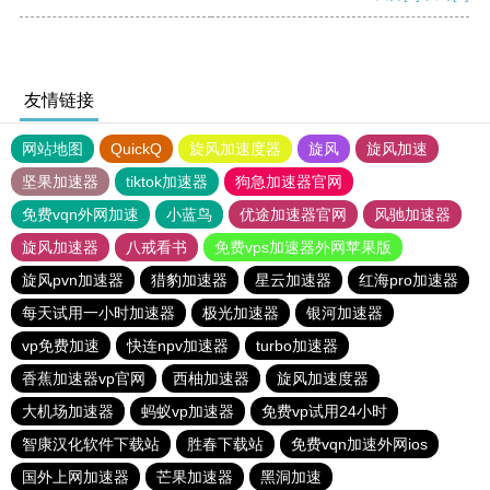
友情链接
网站地图
QuickQ
旋风加速度器
旋风
旋风加速
坚果加速器
tiktok加速器
狗急加速器官网
免费vqn外网加速
小蓝鸟
优途加速器官网
风驰加速器
旋风加速器
八戒看书
免费vps加速器外网苹果版
旋风pvn加速器
猎豹加速器
星云加速器
红海pro加速器
每天试用一小时加速器
极光加速器
银河加速器
vp免费加速
快连npv加速器
turbo加速器
香蕉加速器vp官网
西柚加速器
旋风加速度器
大机场加速器
蚂蚁vp加速器
免费vp试用24小时
智康汉化软件下载站
胜春下载站
免费vqn加速外网ios
国外上网加速器
芒果加速器
黑洞加速