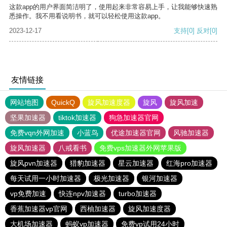
这款app的用户界面简洁明了，使用起来非常容易上手，让我能够快速熟
悉操作。我不用看说明书，就可以轻松使用这款app。
2023-12-17
支持
[0]
反对
[0]
友情链接
网站地图
QuickQ
旋风加速度器
旋风
旋风加速
坚果加速器
tiktok加速器
狗急加速器官网
免费vqn外网加速
小蓝鸟
优途加速器官网
风驰加速器
旋风加速器
八戒看书
免费vps加速器外网苹果版
旋风pvn加速器
猎豹加速器
星云加速器
红海pro加速器
每天试用一小时加速器
极光加速器
银河加速器
vp免费加速
快连npv加速器
turbo加速器
香蕉加速器vp官网
西柚加速器
旋风加速度器
大机场加速器
蚂蚁vp加速器
免费vp试用24小时