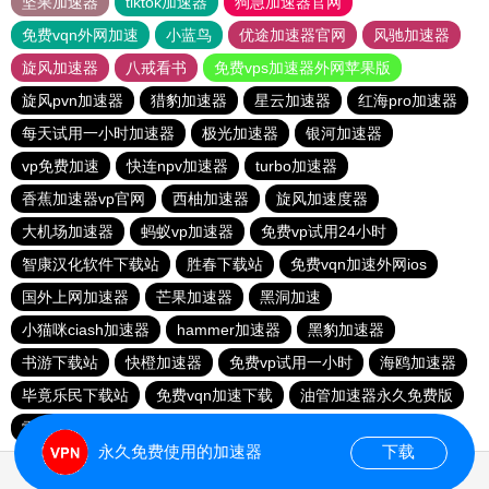
坚果加速器
tiktok加速器
狗急加速器官网
免费vqn外网加速
小蓝鸟
优途加速器官网
风驰加速器
旋风加速器
八戒看书
免费vps加速器外网苹果版
旋风pvn加速器
猎豹加速器
星云加速器
红海pro加速器
每天试用一小时加速器
极光加速器
银河加速器
vp免费加速
快连npv加速器
turbo加速器
香蕉加速器vp官网
西柚加速器
旋风加速度器
大机场加速器
蚂蚁vp加速器
免费vp试用24小时
智康汉化软件下载站
胜春下载站
免费vqn加速外网ios
国外上网加速器
芒果加速器
黑洞加速
小猫咪ciash加速器
hammer加速器
黑豹加速器
书游下载站
快橙加速器
免费vp试用一小时
海鸥加速器
毕竟乐民下载站
免费vqn加速下载
油管加速器永久免费版
雷霆加速免费永久
旋风pvn加速器
永久免费使用的加速器
下载