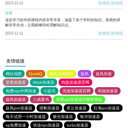
2023-12-11
支持
[0]
反对
[0]
游客
这款学习软件的课程内容非常丰富，涵盖了各个学科的知识。老师的讲
解非常生动，让我能够轻松理解知识点。
2023-12-11
支持
[0]
反对
[0]
友情链接
网站地图
QuickQ
旋风加速度器
旋风
旋风加速
坚果加速器
tiktok加速器
狗急加速器官网
免费vqn外网加速
小蓝鸟
优途加速器官网
风驰加速器
旋风加速器
八戒看书
免费vps加速器外网苹果版
旋风pvn加速器
猎豹加速器
星云加速器
红海pro加速器
每天试用一小时加速器
极光加速器
银河加速器
vp免费加速
快连npv加速器
turbo加速器