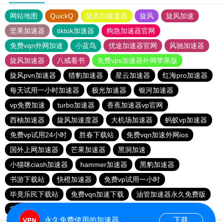
网站地图
QuickQ
旋风加速度器
旋风
旋风加速
坚果加速器
tiktok加速器
狗急加速器官网
免费vqn外网加速
小蓝鸟
优途加速器官网
风驰加速器
旋风加速器
八戒看书
免费vps加速器外网苹果版
旋风pvn加速器
猎豹加速器
星云加速器
红海pro加速器
每天试用一小时加速器
极光加速器
银河加速器
vp免费加速
turbo加速器
香蕉加速器vp官网
西柚加速器
旋风加速度器
大机场加速器
蚂蚁vp加速器
免费vp试用24小时
胜春下载站
免费vqn加速外网ios
国外上网加速器
芒果加速器
黑洞加速
小猫咪ciash加速器
hammer加速器
黑豹加速器
书游下载站
快橙加速器
免费vp试用一小时
毕竟乐民下载站
免费vqn加速下载
油管加速器永久免费版
雷霆加速免费永久
旋风pvn加速器
永久免费使用的加速器
下载